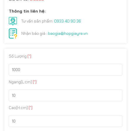
Thông tin liên hệ:
Tư vấn sản phẩm:
0933 40 90 36
Nhận báo giá :
baogia@hopgiayre.vn
Số Lượng
(*)
Ngang(L:cm)
(*)
Cao(H:cm)
(*)