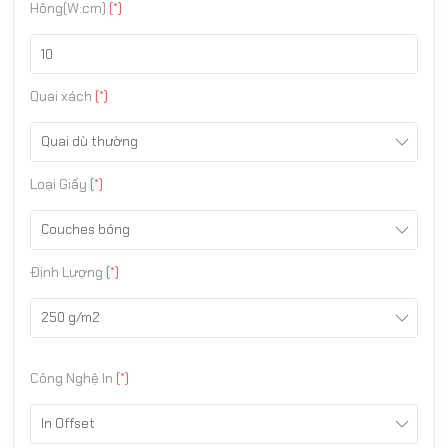
Hông(W:cm)
(*)
Quai xách
(*)
Quai dù thường
Loại Giấy
(*)
Couches bóng
Định Lượng
(*)
250 g/m2
Công Nghệ In
(*)
In Offset