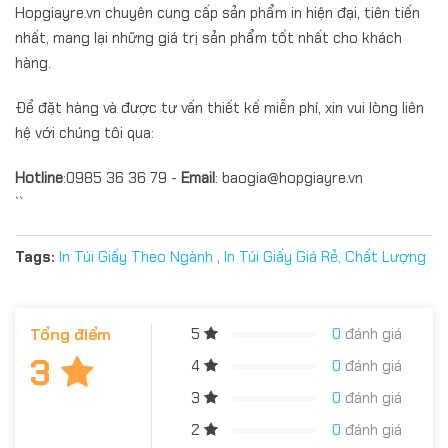
Hopgiayre.vn chuyên cung cấp sản phẩm in hiện đại, tiên tiến
nhất, mang lại những giá trị sản phẩm tốt nhất cho khách
hàng.
Để đặt hàng và được tư vấn thiết kế miễn phí, xin vui lòng liên
hệ với chúng tôi qua:
Hotline
:0985 36 36 79 -
Email
: baogia@hopgiayre.vn
``
Tags:
In Túi Giấy Theo Ngành
,
In Túi Giấy Giá Rẻ, Chất Lượng
Tổng điểm
5
0
đánh giá
3
4
0
đánh giá
3
0
đánh giá
2
0
đánh giá