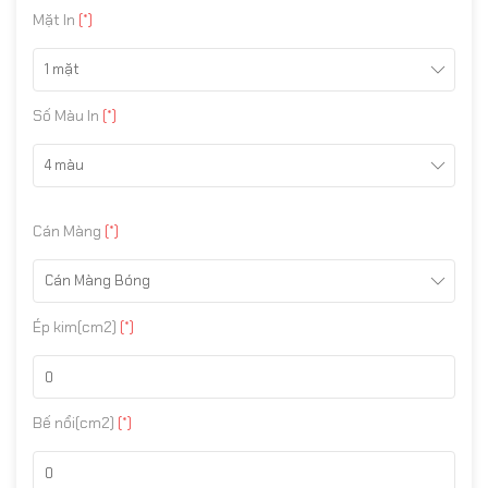
Mặt In
(*)
1 mặt
Số Màu In
(*)
4 màu
Cán Màng
(*)
Cán Màng Bóng
Ép kim(cm2)
(*)
Bế nổi(cm2)
(*)