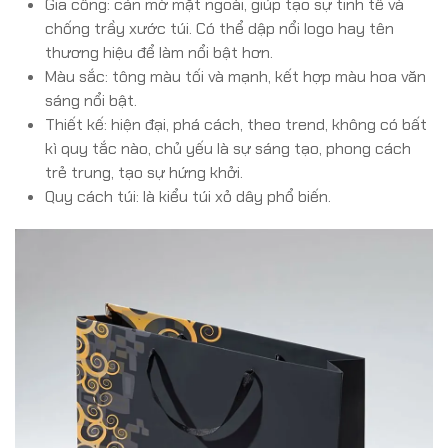
Gia công: cán mờ mặt ngoài, giúp tạo sự tinh tế và
chống trầy xước túi. Có thể dập nổi logo hay tên
thương hiệu để làm nổi bật hơn.
Màu sắc: tông màu tối và mạnh, kết hợp màu hoa văn
sáng nổi bật.
Thiết kế: hiện đại, phá cách, theo trend, không có bất
kì quy tắc nào, chủ yếu là sự sáng tạo, phong cách
trẻ trung, tạo sự hứng khởi.
Quy cách túi: là kiểu túi xỏ dây phổ biến.