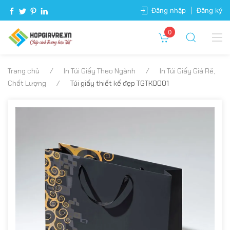
Đăng nhập
Đăng ký
0
Trang chủ
In Túi Giấy Theo Ngành
In Túi Giấy Giá Rẻ,
Chất Lượng
Túi giấy thiết kế đẹp TGTK0001