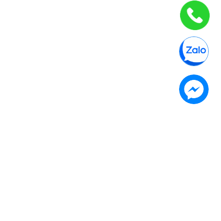
Tên công ty: CÔNG TY TNHH TNK Mã số thuế/doanh nghiệp:
0315373735 Địa chỉ: 454/2 Nguyễn Văn Quá, Tổ 4, KP4,
Phường Đông Hưng Thuận, Quận 12, TP.HCM454/2 Nguyễn