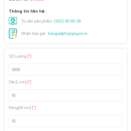
Thông tin liên hệ:
Tư vấn sản phẩm:
0933 40 90 36
Nhận báo giá :
baogia@hopgiayre.vn
Số Lượng
(*)
Dài (L:cm)
(*)
Rộng(W:cm)
(*)