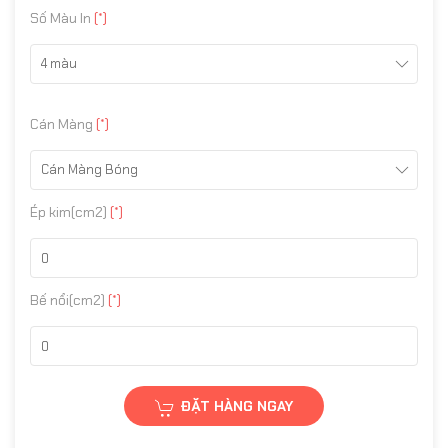
Số Màu In
(*)
4 màu
Cán Màng
(*)
Cán Màng Bóng
Ép kim(cm2)
(*)
Bế nổi(cm2)
(*)
ĐẶT HÀNG NGAY