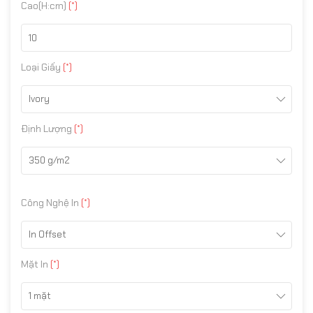
Cao(H:cm)
(*)
Loại Giấy
(*)
Ivory
Định Lượng
(*)
350 g/m2
Công Nghệ In
(*)
In Offset
Mặt In
(*)
1 mặt