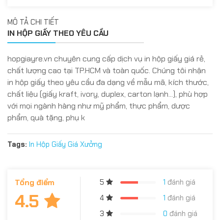
MÔ TẢ CHI TIẾT
IN HỘP GIẤY THEO YÊU CẦU
hopgiayre.vn chuyên cung cấp dịch vụ in hộp giấy giá rẻ,
chất lượng cao tại TP.HCM và toàn quốc. Chúng tôi nhận
in hộp giấy theo yêu cầu đa dạng về mẫu mã, kích thước,
chất liệu (giấy kraft, ivory, duplex, carton lạnh...), phù hợp
với mọi ngành hàng như mỹ phẩm, thực phẩm, dược
phẩm, quà tặng, phụ k
Tags:
In Hộp Giấy Giá Xưởng
Tổng điểm
5
1
đánh giá
4.5
4
1
đánh giá
3
0
đánh giá