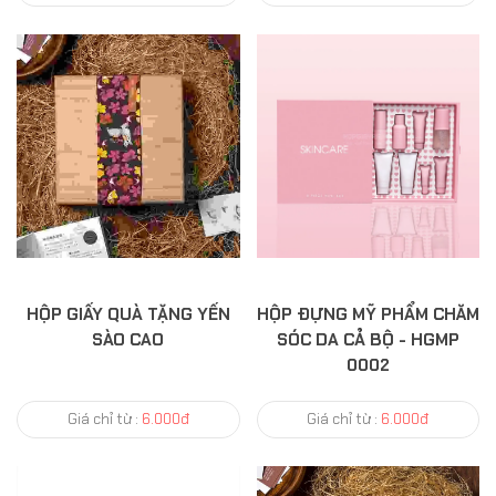
HỘP GIẤY QUÀ TẶNG YẾN
HỘP ĐỰNG MỸ PHẨM CHĂM
SÀO CAO
SÓC DA CẢ BỘ - HGMP
0002
Giá chỉ từ :
6.000đ
Giá chỉ từ :
6.000đ