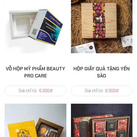
VỎ HỘP MỸ PHẨM BEAUTY
HỘP GIẤY QUÀ TẶNG YẾN
PRO CARE
SÀO
Giá chỉ từ :
6.000đ
Giá chỉ từ :
6.000đ