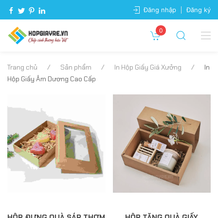
Đăng nhập
Đăng ký
0
Trang chủ
Sản phẩm
In Hộp Giấy Giá Xưởng
In
Hộp Giấy Âm Dương Cao Cấp
HỘP ĐỰNG QUÀ SÁP THƠM
HỘP TẶNG QUÀ GIẤY