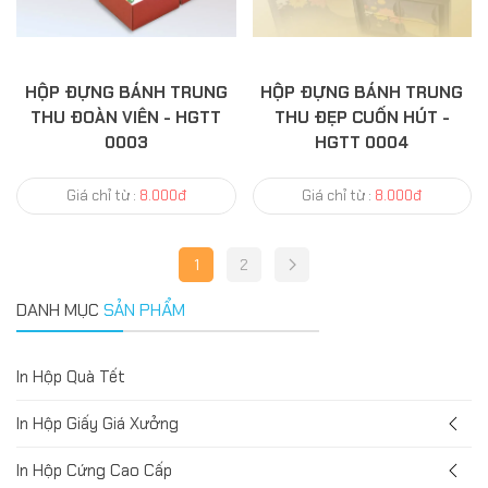
HỘP ĐỰNG BÁNH TRUNG
HỘP ĐỰNG BÁNH TRUNG
THU ĐOÀN VIÊN - HGTT
THU ĐẸP CUỐN HÚT -
0003
HGTT 0004
Giá chỉ từ :
8.000đ
Giá chỉ từ :
8.000đ
1
2
DANH MỤC
SẢN PHẨM
In Hộp Quà Tết
In Hộp Giấy Giá Xưởng
In Hộp Cứng Cao Cấp